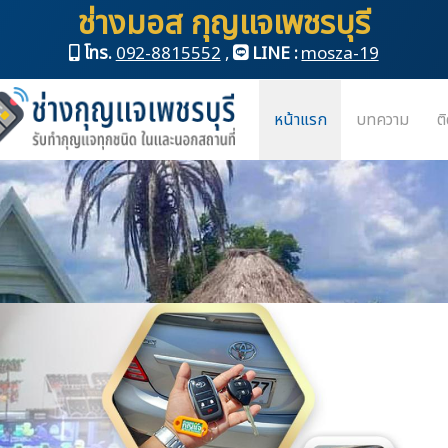
ช่างมอส กุญแจเพชรบุรี
โทร.
092-8815552
,
LINE :
mosza-19
หน้าแรก
บทความ
ต