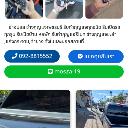
ช่างมอส ช่างกุญแจเพชรบุรี รับทำกุญแจทุกชนิด รับเปิดรถ
ทุกรุ่น รับเปิดบ้าน หอพัก รับทำกุญแจรีโมท ช่างกุญแจชะอำ
,แก่งกระจาน,ท่ายาง ทั้งในและนอกสถานที่
092-8815552
แชทคุยกับเรา
mosza-19