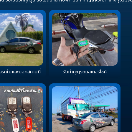
ด รับเปิดรถทุกรุ่น รับเปิดบ้าน หอพัก รับทำกุญแจรีโมท ช่างกุญแจ
จรถในและนอกสถานที่
รับทำกุญรถมอเตอร์ไซค์