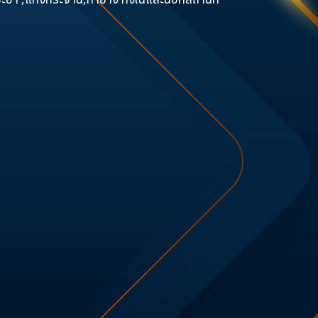
ชะอำ ,แก่งกระจาน,ท่ายาง ทั้งในและนอกสถานที่