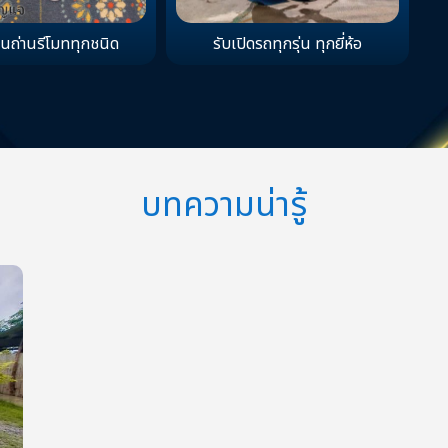
่ยนถ่านรีโมททุกชนิด
รับเปิดรถทุกรุ่น ทุกยี่ห้อ
บทความน่ารู้