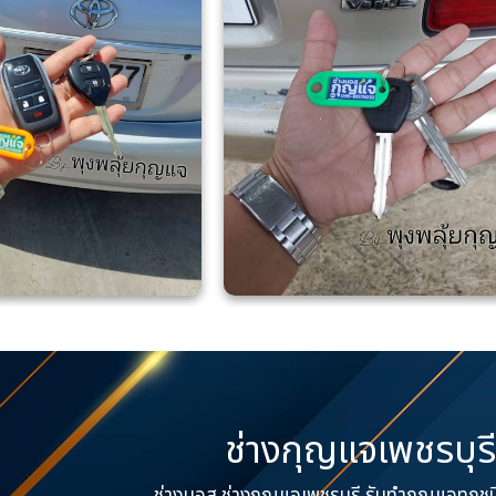
ช่างกุญแจเพชรบุร