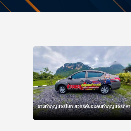
ช่างทำกุญแจรีโมท สวรรค์ของคนทำกุญแจรถหา