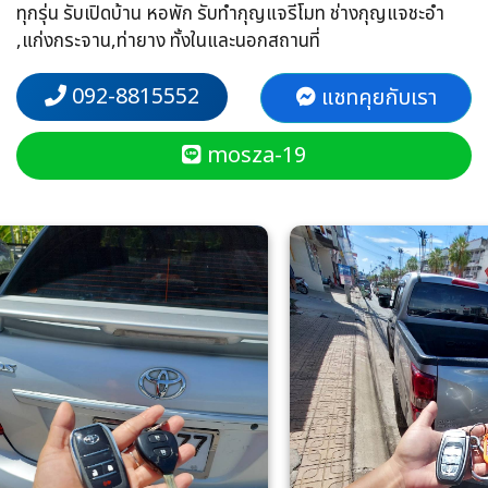
ทุกรุ่น รับเปิดบ้าน หอพัก รับทำกุญแจรีโมท ช่างกุญแจชะอำ
,แก่งกระจาน,ท่ายาง ทั้งในและนอกสถานที่
092-8815552
แชทคุยกับเรา
mosza-19