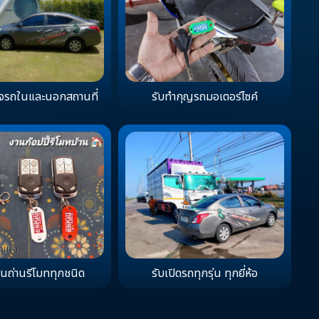
จรถในและนอกสถานที่
รับทำกุญรถมอเตอร์ไซค์
่ยนถ่านรีโมททุกชนิด
รับเปิดรถทุกรุ่น ทุกยี่ห้อ