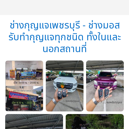
ช่างกุญแจเพชรบุรี - ช่างมอส
รับทำกุญแจทุกชนิด ทั้งในและ
นอกสถานที่