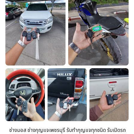
ช่างมอส ช่างกุญแจเพชรบุรี รับทำกุญแจทุกชนิด รับเปิดรถ