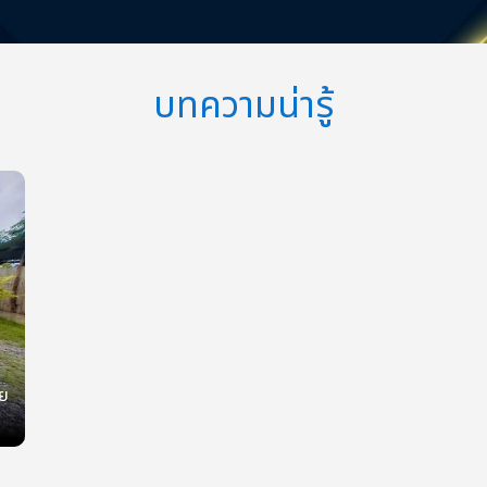
บทความน่ารู้
ย