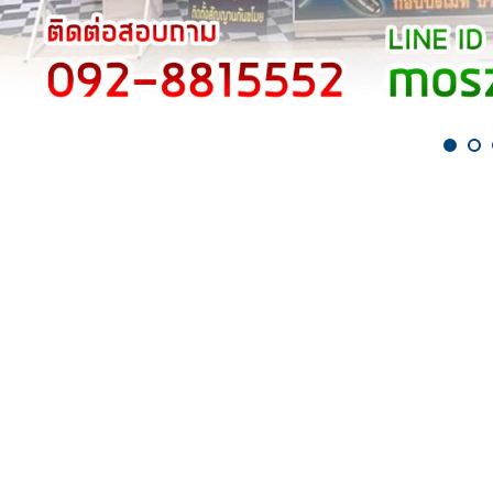
ช่างกุญแจเพชรบุรี - ช่างมอส รับท