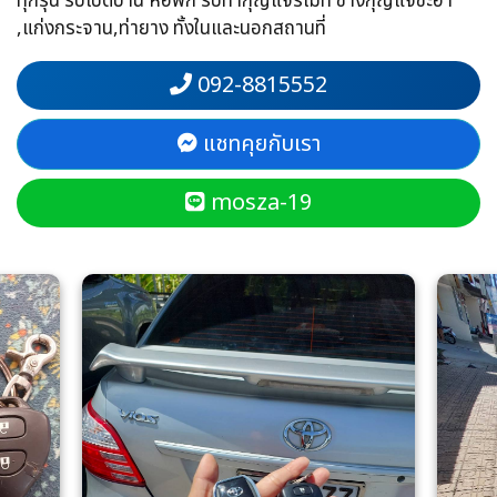
ทุกรุ่น รับเปิดบ้าน หอพัก รับทำกุญแจรีโมท ช่างกุญแจชะอำ
,แก่งกระจาน,ท่ายาง ทั้งในและนอกสถานที่
092-8815552
แชทคุยกับเรา
mosza-19