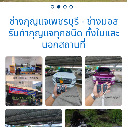
ช่างกุญแจเพชรบุรี - ช่างมอส
รับทำกุญแจทุกชนิด ทั้งในและ
นอกสถานที่