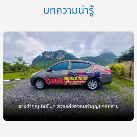
บทความน่ารู้
ช่างทำกุญแจรีโมท สวรรค์ของคนทำกุญแจรถหาย