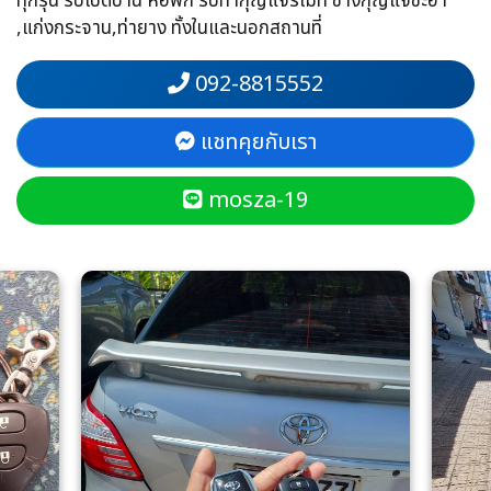
ทุกรุ่น รับเปิดบ้าน หอพัก รับทำกุญแจรีโมท ช่างกุญแจชะอำ
,แก่งกระจาน,ท่ายาง ทั้งในและนอกสถานที่
092-8815552
แชทคุยกับเรา
mosza-19