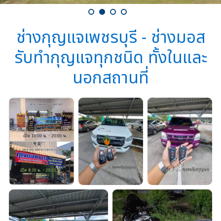
ช่างกุญแจเพชรบุรี - ช่างมอส
รับทำกุญแจทุกชนิด ทั้งในและ
นอกสถานที่