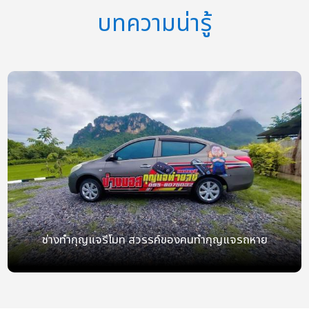
บทความน่ารู้
ช่างทำกุญแจรีโมท สวรรค์ของคนทำกุญแจรถหาย