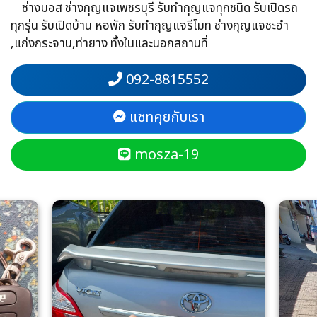
ช่างมอส ช่างกุญแจเพชรบุรี รับทำกุญแจทุกชนิด รับเปิดรถ
ทุกรุ่น รับเปิดบ้าน หอพัก รับทำกุญแจรีโมท ช่างกุญแจชะอำ
,แก่งกระจาน,ท่ายาง ทั้งในและนอกสถานที่
092-8815552
แชทคุยกับเรา
mosza-19