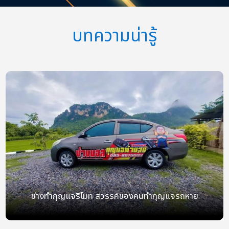
บทความน่ารู้
ช่างทำกุญแจรีโมท สวรรค์ของคนทำกุญแจรถหาย