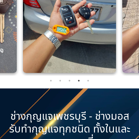
ช่างกุญแจเพชรบุรี - ช่างมอส
รับทำกุญแจทุกชนิด ทั้งในและ