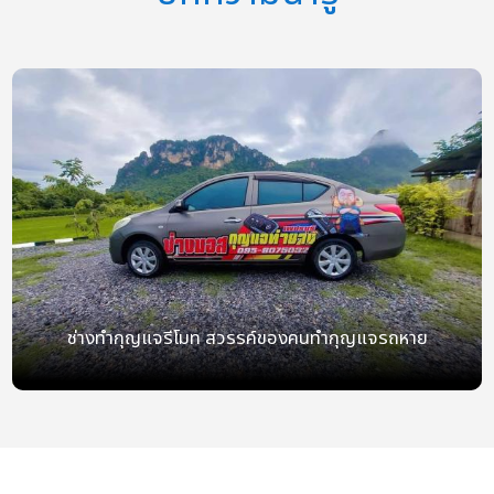
ช่างทำกุญแจรีโมท สวรรค์ของคนทำกุญแจรถหาย