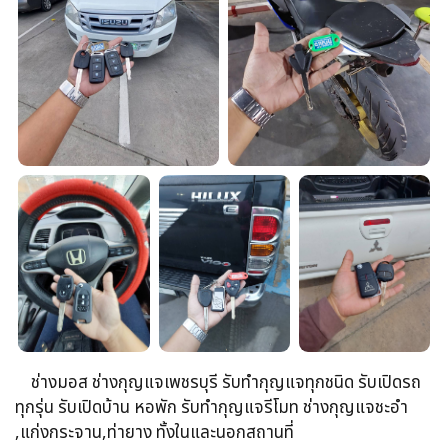
ช่างมอส ช่างกุญแจเพชรบุรี รับทำกุญแจทุกชนิด รับเปิดรถ
ทุกรุ่น รับเปิดบ้าน หอพัก รับทำกุญแจรีโมท ช่างกุญแจชะอำ
,แก่งกระจาน,ท่ายาง ทั้งในและนอกสถานที่