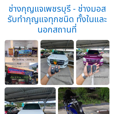
ช่างกุญแจเพชรบุรี - ช่างมอส
รับทำกุญแจทุกชนิด ทั้งในและ
นอกสถานที่