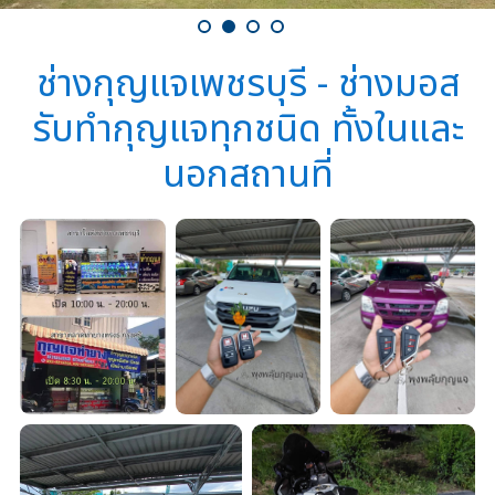
ช่างกุญแจเพชรบุรี - ช่างมอส
รับทำกุญแจทุกชนิด ทั้งในและ
นอกสถานที่