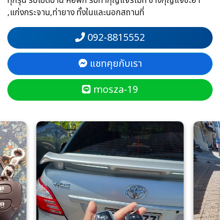
ทุกรุ่น รับเปิดบ้าน หอพัก รับทำกุญแจรีโมท ช่างกุญแจชะอำ
,แก่งกระจาน,ท่ายาง ทั้งในและนอกสถานที่
092-8815552
แชทคุยกับเรา
mosza-19