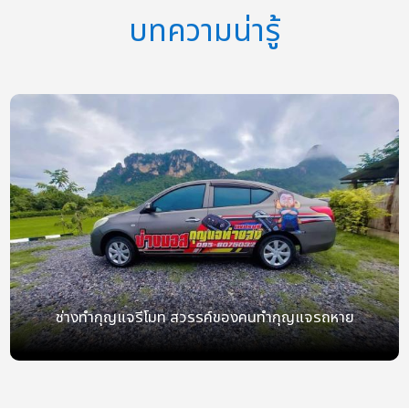
บทความน่ารู้
ช่างทำกุญแจรีโมท สวรรค์ของคนทำกุญแจรถหาย