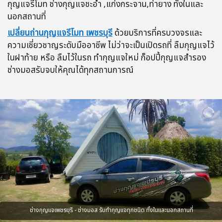
กุญแจรีโมท ช่างกุญแจชะอำ ,แก่งกระจาน,ท่ายาง ทั้งในและ
นอกสถานที่
เปลี่ยนถ่านกุญแจรีโมท เพชรบุรี
ด้วยบริการที่ครบวงจรและ
ความเชี่ยวชาญระดับมืออาชีพ ไม่ว่าจะเป็นเปิดรถที่ ลืมกุญแจไว้
ในฝาท้าย หรือ ลืมไว้ในรถ ทำกุญแจใหม่ ก็อปปี้กุญแจสำรอง
ช่างมอสรับจบให้คุณได้ทุกสถานการณ์
ช่างกุญแจเพชรบุรี - ช่างมอส รับทำกุญแจทุกชนิด ทั้งในและนอกสถานที่